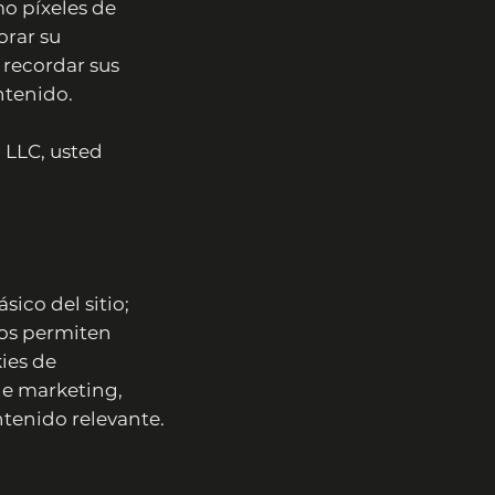
mo píxeles de
orar su
 recordar sus
ntenido.
 LLC, usted
ico del sitio;
nos permiten
ies de
 de marketing,
tenido relevante.